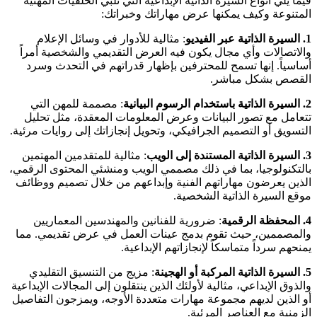
فيما يلي أنواع السيرة الذاتية الإبداعية التي تلبي الخلفيات المهنية
المتنوعة وكيف يمكنها عرض مهاراتك وخبراتك:
1. السيرة الذاتية عبر الفيديو
: مثالية للأدوار في وسائل الإعلام
والاتصالات وأي مجال يكون فيه العرض التقديمي والشخصية أمراً
أساسياً. إنها تسمح للمحترفين بإظهار قدراتهم في التحدث وسرد
القصص بشكل مباشر.
2. السيرة الذاتية باستخدام الرسوم البيانية
: مصممة للمهن التي
تتعامل مع تصور البيانات وعرض المعلومات المعقدة، مثل تحليل
التسويق أو التصميم الجرافيكي، وتحويل إنجازاتك إلى روايات مرئية.
3. السيرة الذاتية المستندة إلى الويب
: مثالية للمتقدمين المهتمين
بالتكنولوجيا، بما في ذلك مصممي الويب ومنشئي المحتوى الرقمي،
الذين يعرضون مهاراتهم الفنية وإبداعهم من خلال تصميم ووظائف
موقع السيرة الذاتية الشخصية.
4. المحفظة الرقمية
: ضرورية للفنانين والمهندسين المعماريين
والمصممين، حيث تقوم بدمج عينات العمل في عرض تقديمي. مما
يمنحهم سرداً متماسكاً لإنجازاتهم الإبداعية.
5. السيرة الذاتية المركبة أو الهجينة
: مزيج من التنسيق التقليدي
والذوق الإبداعي، مثالية لأولئك الذين ينتقلون إلى المجالات الإبداعية
أو الذين لديهم مجموعة مهارات متعددة الأوجه، ويمزجون التفاصيل
الزمنية مع العناصر المرئية.