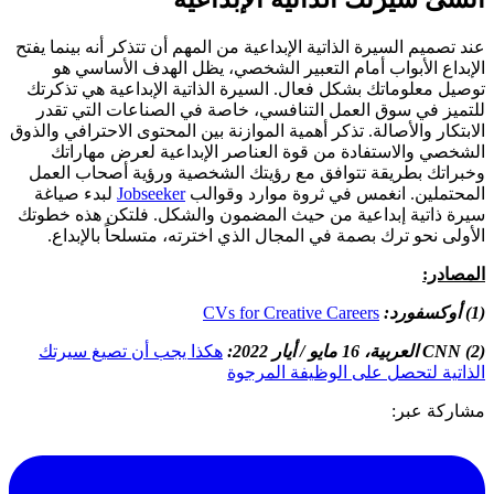
عند تصميم السيرة الذاتية الإبداعية من المهم أن تتذكر أنه بينما يفتح
الإبداع الأبواب أمام التعبير الشخصي، يظل الهدف الأساسي هو
توصيل معلوماتك بشكل فعال. السيرة الذاتية الإبداعية هي تذكرتك
للتميز في سوق العمل التنافسي، خاصة في الصناعات التي تقدر
الابتكار والأصالة. تذكر أهمية الموازنة بين المحتوى الاحترافي والذوق
الشخصي والاستفادة من قوة العناصر الإبداعية لعرض مهاراتك
وخبراتك بطريقة تتوافق مع رؤيتك الشخصية ورؤية أصحاب العمل
المحتملين. انغمس في ثروة موارد وقوالب
Jobseeker
لبدء صياغة
سيرة ذاتية إبداعية من حيث المضمون والشكل. فلتكن هذه خطوتك
الأولى نحو ترك بصمة في المجال الذي اخترته، متسلحاً بالإبداع.
المصادر:
(1) أوكسفورد:
CVs for Creative Careers
(2)
CNN
العربية، 16 مايو / أيار
2022:
هكذا يجب أن تصيغ سيرتك
الذاتية لتحصل على الوظيفة المرجوة
مشاركة عبر: