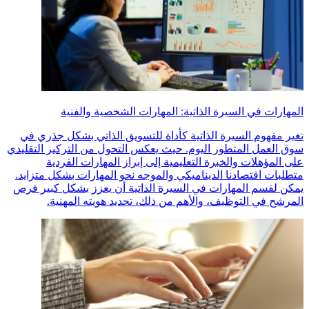
المهارات في السيرة الذاتية: المهارات الشخصية والفنية
تغير مفهوم السيرة الذاتية كأداة للتسويق الذاتي بشكل جذري في
سوق العمل المتطور اليوم. حيث يعكس التحول من التركيز التقليدي
على المؤهلات والخبرة التعليمية إلى إبراز المهارات الفردية
متطلبات اقتصادنا الديناميكي والموجه نحو المهارات بشكل متزايد.
يمكن لقسم المهارات في السيرة الذاتية أن يعزز بشكل كبير فرص
المرشح في التوظيف، والأهم من ذلك، تحديد هويته المهنية.