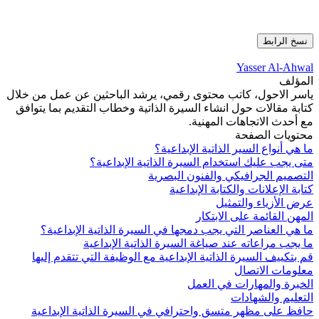
نسخ الرابط
Yasser Al-Ahwal
المؤلف
ياسر الاحول، كاتب محتوى رقمي، يرشد الباحثين عن عمل من خلال
كتابة مقالات حول انشاء السيرة الذاتية وخطاب التقديم بما يتوافق
مع أحدث الاتجاهات المهنية.
محتويات الصفحة
ما هي أنواع السير الذاتية الإبداعية؟
متى يجب عليك استخدام السيرة الذاتية الإبداعية؟
التصميم الجرافيكي والفنون البصرية
كتابة الإعلانات والكتابة الإبداعية
عرض الأزياء والتمثيل
المهن القائمة على الابتكار
ما هي العناصر التي يجب دمجها في السيرة الذاتية الإبداعية؟
ما يجب مراعاته عند صياغة السيرة الذاتية الإبداعية
قم بتكييف السيرة الذاتية الإبداعية مع الوظيفة التي تتقدم إليها
معلومات الاتصال
الخبرة والمهارات في العمل
التعليم والشهادات
حافظ على مظهر متسق واحترافي في السيرة الذاتية الإبداعية