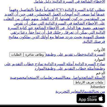
الأخطاء الشائعة في السيرة الذاتية: دليل شامل
يتطلب كتابة السيرة الذاتية (CV) اهتماماً دقيقاً بالتفاصيل وفهماً
عميقاً لما يسعى إليه أصحاب العمل المحتملين. ففي حين أن العديد
من المتقدمين يدركون أهميتها، إلا أن القليل منهم يتمكن من التغلب
على الأخطاء الشائعة في السيرة الذاتية التي يمكن أن تقوض
جهودهم. يتعمق هذا الدليل في الأخطاء الشائعة عند كتابة السيرة
الذاتية التي يمكن أن تعرقل رحلتك قبل أن تبدأ حقاً. دعنا نرتقي
بقصتك المهنية بحيث يتردد صداها مع أولئك الذين يملكون مفاتيح
فرصتك التالية.
الأدوات
السيرة الذاتية
خطاب تقديم على وظيفة
وظائف شاغرة
الطلبات
الموارد
نماذج السيرة الذاتية
أمثلة السيرة الذاتية
نماذج خطاب التقديم على
وظيفة
أمثلة خطاب التقديم على وظيفة
الموارد
الدعم
الأسئلة الشائعة
تواصل معنا
التسعير
تعليمات الاستخدام
خصوصية
ملفات تعريف الارتباط
Jobseeker
من نحن
التقييمات
المعايير التحريرية