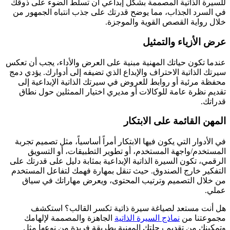
للسيرة الذاتية المصممة بشكل إبداعي أن تسلط الضوء على ذوقك
في السرد الجذاب، مما يوضح قدرتك على جذب انتباه الجمهور من
خلال رواية القصص القوية والموجزة.
عرض الأزياء والتمثيل
عندما تكون حياتك المهنية مبنية على العرض والأداء، يجب أن تعكس
سيرتك الذاتية الاحتراف والإبداع الذي تضيفه إلى أدوارك. يؤدي دمج
محفظة مرئية أو روابط للعروض في سيرتك الذاتية الإبداعية إلى
تقديم نظرة عامة للوكالات أو مديري اختيار الممثلين حول نطاق
قدراتك.
المهن القائمة على الابتكار
في الأدوار التي يكون فيها الابتكار أمراً أساسياً، مثل تصميم تجربة
المستخدم/واجهة المستخدم، أو تطوير التطبيقات، أو التسويق
الرقمي، تكون السيرة الذاتية الإبداعية بمثابة دليل على قدرتك على
التفكير خارج الصندوق. حيث تنقل بمهارة فهمك لتفاعل المستخدم
من خلال التصميم وترتيب المحتوى، ويعرض مهاراتك في سياق
عملي.
هل أنت مستعد لصياغة سيرة ذاتية تكسر القالب؟ استكشف
مجموعتنا من
نماذج السيرة الذاتية
الجاهزة والمصممة لإلهامك
وتمكينك من تقديم رحلتك المهنية بطريقة فريدة من نوعها مثل