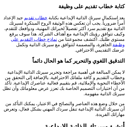
كتابة خطاب تقديم على وظيفة
يعد استكمال سيرتك الذاتية الإبداعية بكتابة
خطاب تقديم
جيد الإعداد
أمراً ضرورياً. يجب أن تعكس هذه الوثيقة الروح المبتكرة لسيرتك
الذاتية مع تقديم سرد أكثر تفصيلاً لخبراتك المهنية، ودوافعك للتقدم،
وكيف تتوافق رؤيتك الإبداعية مع أهداف الشركة. هذا سوف يرفع
مستوى طلبك. اكتشف مجموعتنا من
نماذج خطاب التقديم على
وظيفة
الجاهزة، والمصممة لتتوافق مع سيرتك الذاتية وتكمل
عرضك التقديمي الاحترافي.
التدقيق اللغوي والتحرير كما هو الحال دائماً
لا يمكن المبالغة في أهمية مراجعة وتحرير سيرتك الذاتية الإبداعية
وخطاب التقديم و كافة ملفاتك الاحترافية. بالإضافة إلى التحقق من
الأخطاء النحوية والإملائية، قم بتقييم فعالية عناصرك الإبداعية. تأكد
من أن اختيارات التصميم الخاصة بك تعزز عرض معلوماتك وأن تظل
سيرتك الذاتية مفهومة.
من خلال وضع هذه العناصر والنصائح في الاعتبار، يمكنك التأكد من
أن سيرتك الذاتية الإبداعية تنقل سردك المهني بشكل فعال، وتعرض
مهاراتك الفريدة.
أنشئ سيرتك الذاتية الإبداعية