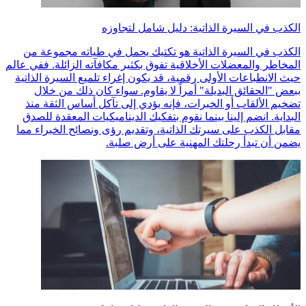
الكذب في السيرة الذاتية: دليل شامل لتجاوزه
الكذب في السيرة الذاتية هو تكتيك يحمل في طياته مجموعة من
المخاطر والمعضلات الأخلاقية تفوق بكثير مكافآته الزائلة. ففي عالم
حيث الانطباعات الأولى رقمية، قد يكون إغراء تلميع السيرة الذاتية
ببعض "الحقائق البديلة" أمراً لا يقاوم. سواء كان ذلك من خلال
تضخيم الألقاب أو الخبرات، فإنه يؤدي إلى تآكل أساس الثقة منذ
البداية. انضم إلينا بينما نقوم بتفكيك الديناميكيات المعقدة للصدق
مقابل الكذب على سيرتك الذاتية، وتقديم رؤى ونصائح الخبراء مما
يضمن أن تبدأ رحلتك المهنية على أرض صلبة.