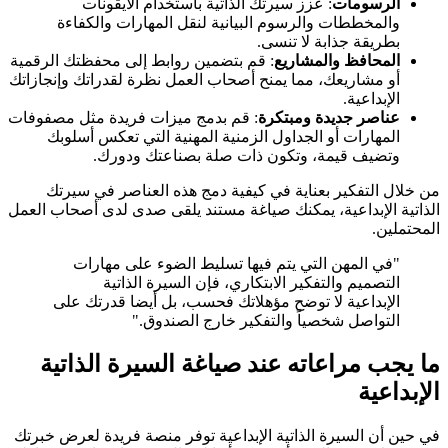
الرسومات
: عزز سيرتك الذاتية باستخدام الأيقونات
والمخططات والرسوم البيانية لنقل المهارات والكفاءة
بطريقة جذابة لا تنسى.
المحافظ والمشاريع
: قم بتضمين روابط إلى محفظتك الرقمية
أو مشاريعك، مما يمنح أصحاب العمل نظرة لقدراتك وإنجازاتك
الإبداعية.
عناصر جديدة ومبتكرة
: قم بدمج ميزات فريدة مثل مصفوفات
المهارات أو الجداول الزمنية المهنية التي تعكس أسلوبك
وتضيف قيمة، وتكون ذات صلة بصناعتك ودورك.
من خلال التفكير بعناية في كيفية دمج هذه العناصر في سيرتك
الذاتية الإبداعية، يمكنك صياغة مستند يلقى صدى لدى أصحاب العمل
المحتملين.
"في المهن التي يتم فيها تسليط الضوء على مهارات
التصميم والتفكير الابتكاري، فإن السيرة الذاتية
الإبداعية لا توضح مؤهلاتك فحسب، بل أيضا قدرتك على
التواصل شخصياً والتفكير خارج الصندوق."
ما يجب مراعاته عند صياغة السيرة الذاتية
الإبداعية
في حين أن السيرة الذاتية الإبداعية توفر منصة فريدة لعرض خبرتك