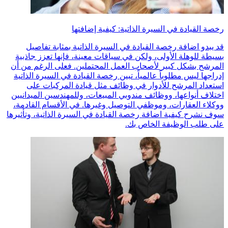
رخصة القيادة في السيرة الذاتية: كيفية إضافتها
قد يبدو اضافة رخصة القيادة في السيرة الذاتية بمثابة تفاصيل
بسيطة للوهلة الأولى، ولكن في سياقات معينة، فإنها تعزز جاذبية
المرشح بشكل كبير لأصحاب العمل المحتملين. فعلى الرغم من أن
إدراجها ليس مطلوباً عالمياً، تبين رخصة القيادة في السيرة الذاتية
استعداد المرشح للأدوار في وظائف مثل قيادة المركبات على
اختلاف أنواعها، ووظائف مندوبي المبيعات، وللمهندسين الميدانيين
ووكلاء العقارات، وموظفي التوصيل وغيرها. في الأقسام القادمة،
سوف نشرح كيفية اضافة رخصة القيادة في السيرة الذاتية، وتأثيرها
على طلب الوظيفة الخاص بك.