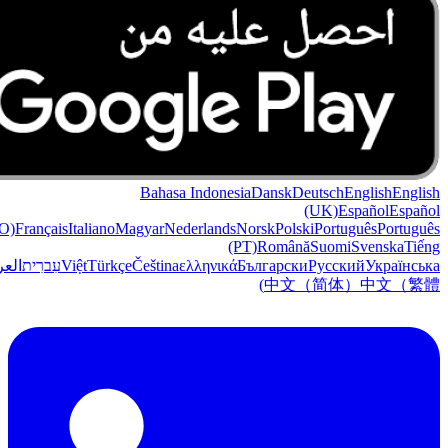
Bahasa Indonesia
Dansk
Deutsch
English
English
(UK)
Español
Español
O)
Français
Italiano
Magyar
Nederlands
Norsk
Polski
Português
Português
(PT)
Română
Suomi
Svenska
Tiếng
Українська
Русский
Български
ελληνικά
Čeština
Türkçe
Việt
עִברִית
العر
中文（简体）
中文（繁體)