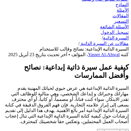
النماذج
الأمثلة
المقالات
التسعير
الأسئلة الشائعة
تسجيل الدخول
السيرة الذاتية
/
مقالات عن السيرة الذاتية
/
السيرة الذاتية الإبداعية: نصائح وقالب للاستخدام
كتبه
Yasser Al-Ahwal
،
المؤلف
• آخر تحديث بتاريخ
23 أبريل 2025
كيفية عمل سيرة ذاتية إبداعية: نصائح
وأفضل الممارسات
السيرة الذاتية الإبداعية هي عرض حيوي لحياتك المهنية يقدم
مهاراتك وخبراتك و إبداعك الشخصي، وهي مثالية للوظائف التي
تقدر الابتكار. سواء كنت فناناً، أو مصمماً، أو كاتباً، أو أي محترف
يسعى إلى إبراز علامته التجارية. فإن فهم الفروق الدقيقة في كتابة
السيرة الذاتية الإبداعية أمر بالغ الأهمية. يهدف هذا الدليل إلى تقديم
إرشادات حول كيفية كتابة السيرة الذاتية الإبداعية التي تنال إعجاب
أصحاب العمل المحتملين، وتعكس حقاً شخصيتك كمحترف.