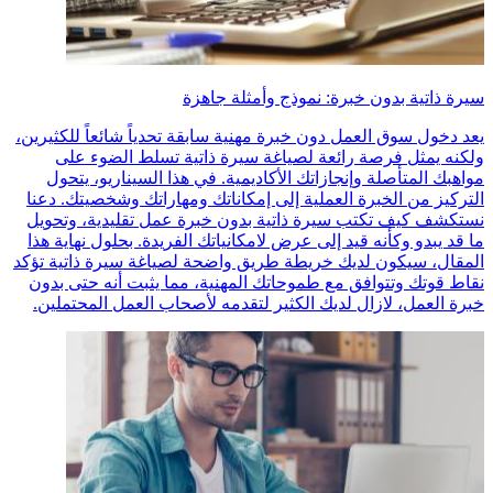
سيرة ذاتية بدون خبرة: نموذج وأمثلة جاهزة
يعد دخول سوق العمل دون خبرة مهنية سابقة تحدياً شائعاً للكثيرين،
ولكنه يمثل فرصة رائعة لصياغة سيرة ذاتية تسلط الضوء على
مواهبك المتأصلة وإنجازاتك الأكاديمية. في هذا السيناريو، يتحول
التركيز من الخبرة العملية إلى إمكاناتك ومهاراتك وشخصيتك. دعنا
نستكشف كيف تكتب سيرة ذاتية بدون خبرة عمل تقليدية، وتحويل
ما قد يبدو وكأنه قيد إلى عرض لامكانياتك الفريدة. بحلول نهاية هذا
المقال، سيكون لديك خريطة طريق واضحة لصياغة سيرة ذاتية تؤكد
نقاط قوتك وتتوافق مع طموحاتك المهنية، مما يثبت أنه حتى بدون
خبرة العمل، لازال لديك الكثير لتقدمه لأصحاب العمل المحتملين.