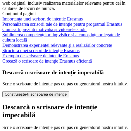
web original, inclusiv realizarea materialelor relevante pentru cei în
căutarea de locuri de muncă.
Conținutul paginii
Importanța unei scrisori de intenție Erasmus
Personalizarea scrisorii tale de intenție pentru programul Erasmus
Cum să-ți prezinți motivația și viitoarele studii
Sublinierea competențelor lingvistice și a cunoștințelor legate de
cultura locală
Demonstrarea experienței relevante și a realizărilor concrete
Structura unei scrisori de intenție Erasmus
Exemplu de scrisoare de intenție Erasmus
Creează o scrisoare de intenție Erasmus eficientă
Descarcă o scrisoare de intenție impecabilă
Scrie o scrisoare de intenție pas cu pas cu generatorul nostru intuitiv.
Construiește-ți scrisoarea de intenție
Descarcă o scrisoare de intenție
impecabilă
Scrie o scrisoare de intenție pas cu pas cu generatorul nostru intuitiv.