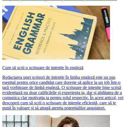
Cum să scrii o scrisoare de intenție în engleză
Redactarea unei scrisori de intenție în limba engleză este un pas
esențial pentru orice candidat care dorește să aplice la un job într-o
țară vorbitoare de limbă engleză. O scrisoare de intenție bine scrisă
evidențiază nu doar calificările și experiența ta, dar și abilitatea de a
comunica clar motivația ta pentru rolul respectiv. În acest articol, vei
descoperi cum să scrii o scrisoare de intenție eficientă, care să te
pună în valoare și să atragă atenția potențialilor angajatori.