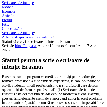
Scrisoarea de intenție
Modele
Exemple
Articole
Prețuri
FAQ
Conectează-te
Scrisoarea de intenție
/
Articole despre scrisori de intenție
/
Sfaturi să creezi o scrisoare de intenție Erasmus
Scris de
Irina Gogoasa
,
Autor
• Ultima oară actualizat la
7 Aprilie
2025
Sfaturi pentru a scrie o scrisoare de
intenție Erasmus
Erasmus este un program ce oferă oportunități pentru educație,
formare profesională și schimb de experiență, la care pot participa
elevii, studenții, tinerii profesioniști, dar și profesorii care doresc
oportunități de formare profesională. (1) Scrisoarea de intenție
Erasmus este cel mai bun de a-ți expune motivația și entuziasmul,
acestea fiind elemente esențiale atunci când aplici la acest program.
În acest articol îți arătăm cum să redactezi o scrisoare impecabilă, ce
poate face diferența necesară pentru a-ți fi acceptată candidatura.