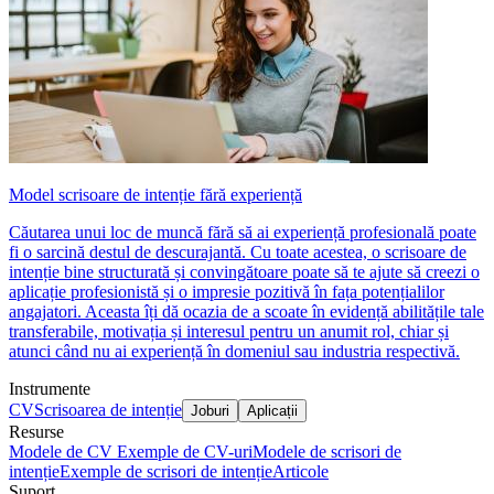
Model scrisoare de intenție fără experiență
Căutarea unui loc de muncă fără să ai experiență profesională poate
fi o sarcină destul de descurajantă. Cu toate acestea, o scrisoare de
intenție bine structurată și convingătoare poate să te ajute să creezi o
aplicație profesionistă și o impresie pozitivă în fața potențialilor
angajatori. Aceasta îți dă ocazia de a scoate în evidență abilitățile tale
transferabile, motivația și interesul pentru un anumit rol, chiar și
atunci când nu ai experiență în domeniul sau industria respectivă.
Instrumente
CV
Scrisoarea de intenție
Joburi
Aplicații
Resurse
Modele de CV
Exemple de CV-uri
Modele de scrisori de
intenție
Exemple de scrisori de intenție
Articole
Suport