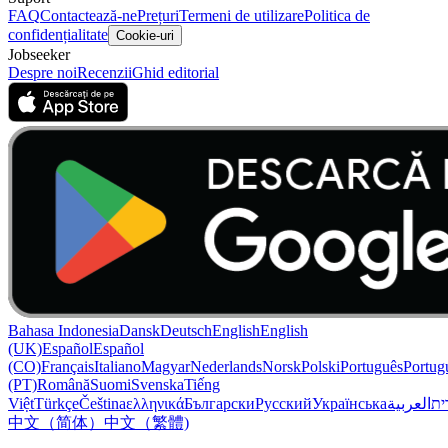
FAQ
Contactează-ne
Prețuri
Termeni de utilizare
Politica de
confidențialitate
Cookie-uri
Jobseeker
Despre noi
Recenzii
Ghid editorial
Bahasa Indonesia
Dansk
Deutsch
English
English
(UK)
Español
Español
(CO)
Français
Italiano
Magyar
Nederlands
Norsk
Polski
Português
Portug
(PT)
Română
Suomi
Svenska
Tiếng
Việt
Türkçe
Čeština
ελληνικά
Български
Русский
Українська
العربية
ִית
中文（简体）
中文（繁體)