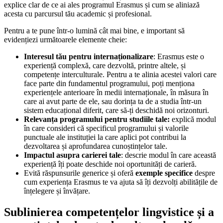
explice clar de ce ai ales programul Erasmus și cum se aliniază
acesta cu parcursul tău academic și profesional.
Pentru a te pune într-o lumină cât mai bine, e important să
evidențiezi următoarele elemente cheie:
Interesul tău pentru internaționalizare
: Erasmus este o
experiență complexă, care dezvoltă, printre altele, și
competențe interculturale. Pentru a te alinia acestei valori care
face parte din fundamentul programului, poți menționa
experiențele anterioare în medii internaționale, în măsura în
care ai avut parte de ele, sau dorința ta de a studia într-un
sistem educațional diferit, care să-ți deschidă noi orizonturi.
Relevanța programului pentru studiile tale:
explică modul
în care consideri că specificul programului și valorile
punctuale ale instituției la care aplici pot contribui la
dezvoltarea și aprofundarea cunoștințelor tale.
Impactul asupra carierei tale
: descrie modul în care această
experiență îți poate deschide noi oportunități de carieră.
Evită răspunsurile generice și oferă
exemple specifice
despre
cum experiența Erasmus te va ajuta să îți dezvolți abilitățile de
înțelegere și învățare.
Sublinierea competențelor lingvistice și a