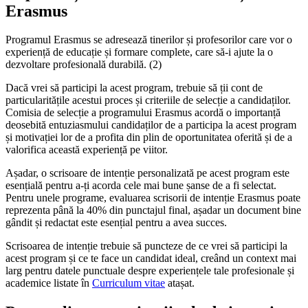
Erasmus
Programul Erasmus se adresează tinerilor și profesorilor care vor o
experiență de educație și formare complete, care să-i ajute la o
dezvoltare profesională durabilă. (2)
Dacă vrei să participi la acest program, trebuie să ții cont de
particularitățile acestui proces și criteriile de selecție a candidaților.
Comisia de selecție a programului Erasmus acordă o importanță
deosebită entuziasmului candidaților de a participa la acest program
și motivației lor de a profita din plin de oportunitatea oferită și de a
valorifica această experiență pe viitor.
Așadar, o scrisoare de intenție personalizată pe acest program este
esențială pentru a-ți acorda cele mai bune șanse de a fi selectat.
Pentru unele programe, evaluarea scrisorii de intenție Erasmus poate
reprezenta până la 40% din punctajul final, așadar un document bine
gândit și redactat este esențial pentru a avea succes.
Scrisoarea de intenție trebuie să puncteze de ce vrei să participi la
acest program și ce te face un candidat ideal, creând un context mai
larg pentru datele punctuale despre experiențele tale profesionale și
academice listate în
Curriculum vitae
atașat.