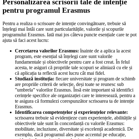
Personalizarea scrisorii tale de intenție
pentru programul Erasmus
Pentru a realiza o scrisoare de intenție convingătoare, trebuie să
înțelegi mai întâi care sunt particularitățile, valorile și scopurile
programului Erasmus. Iată mai jos câteva puncte esențiale care te pot
ajuta să faci acest lucru:
Cercetarea valorilor Erasmus:
înainte de a aplica la acest
program, este esențial să înțelegi care sunt valorile
fundamentale și obiectivele pentru care a fost creat. În felul
acesta, te asiguri că propriile tale scopuri se aliniază cu ele și
că aplicația ta reflectă acest lucru cât mai fidel.
Studiază instituția:
fiecare universitate și program de schimb
are propriile criterii de selecție, deși toate se reunesc sub
”umbrela” valorilor Erasmus. Însă este important să identifici
cerințele specifice ale organizației care te interesează, pentru a
te asigura că formulezi corespunzător scrisoarea ta de intenție
Erasmus.
Identificarea competențelor și experiențelor relevante:
scrisoarea trebuie să evidențieze cum experiențele, abilitățile și
obiectivele tale sunt în concordanță cu valorile Erasmus:
mobilitate, incluziune, diversitate și excelență academică. De
exemplu, dacă programul ales pune accentul pe educație,