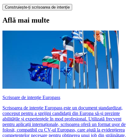
Construiește-ți scrisoarea de intenție
Află mai multe
Scrisoare de intenție Europass
Scrisoarea de intenție Europass este un document standardizat,
conceput pentru a sprijini candidații din Europa să-și prezinte
abilitățile și experiențele în mod profesional. Utilizată frecvent
pentru aplicații internaționale, scrisoarea oferă un format ușor de
folosit, compatibil cu CV-ul Europass, care ajută la evidențierea
competențelor necesare pentru obținerea unui job din străinătate.