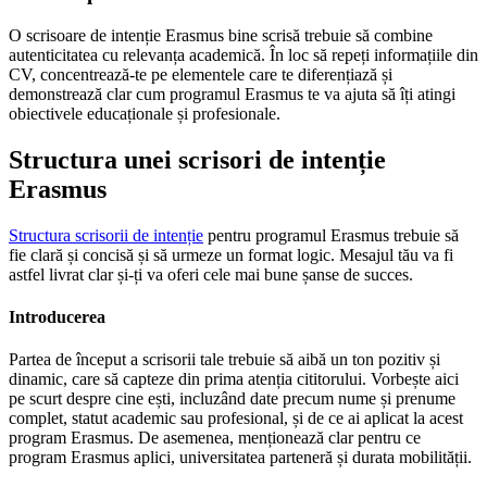
O scrisoare de intenție Erasmus bine scrisă trebuie să combine
autenticitatea cu relevanța academică. În loc să repeți informațiile din
CV, concentrează-te pe elementele care te diferențiază și
demonstrează clar cum programul Erasmus te va ajuta să îți atingi
obiectivele educaționale și profesionale.
Structura unei scrisori de intenție
Erasmus
Structura scrisorii de intenție
pentru programul Erasmus trebuie să
fie clară și concisă și să urmeze un format logic. Mesajul tău va fi
astfel livrat clar și-ți va oferi cele mai bune șanse de succes.
Introducerea
Partea de început a scrisorii tale trebuie să aibă un ton pozitiv și
dinamic, care să capteze din prima atenția cititorului. Vorbește aici
pe scurt despre cine ești, incluzând date precum nume și prenume
complet, statut academic sau profesional, și de ce ai aplicat la acest
program Erasmus. De asemenea, menționează clar pentru ce
program Erasmus aplici, universitatea parteneră și durata mobilității.