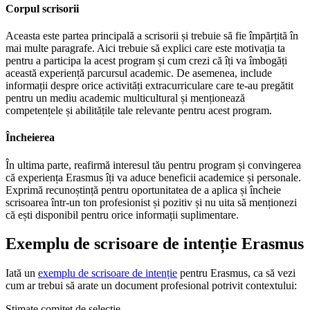
Corpul scrisorii
Aceasta este partea principală a scrisorii și trebuie să fie împărțită în
mai multe paragrafe. Aici trebuie să explici care este motivația ta
pentru a participa la acest program și cum crezi că îți va îmbogăți
această experiență parcursul academic. De asemenea, include
informații despre orice activități extracurriculare care te-au pregătit
pentru un mediu academic multicultural și menționează
competențele și abilitățile tale relevante pentru acest program.
Încheierea
În ultima parte, reafirmă interesul tău pentru program și convingerea
că experiența Erasmus îți va aduce beneficii academice și personale.
Exprimă recunoștință pentru oportunitatea de a aplica și încheie
scrisoarea într-un ton profesionist și pozitiv și nu uita să menționezi
că ești disponibil pentru orice informații suplimentare.
Exemplu de scrisoare de intenție Erasmus
Iată un
exemplu de scrisoare de intenție
pentru Erasmus, ca să vezi
cum ar trebui să arate un document profesional potrivit contextului:
Stimate comitet de selecție,