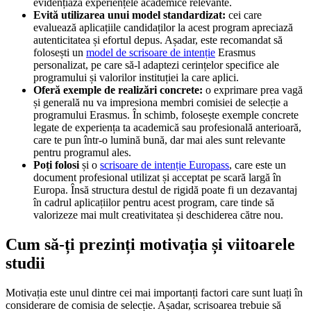
evidențiază experiențele academice relevante.
Evită utilizarea unui model standardizat:
cei care
evaluează aplicațiile candidaților la acest program apreciază
autenticitatea și efortul depus. Așadar, este recomandat să
folosești un
model de scrisoare de intenție
Erasmus
personalizat, pe care să-l adaptezi cerințelor specifice ale
programului și valorilor instituției la care aplici.
Oferă exemple de realizări concrete:
o exprimare prea vagă
și generală nu va impresiona membri comisiei de selecție a
programului Erasmus. În schimb, folosește exemple concrete
legate de experiența ta academică sau profesională anterioară,
care te pun într-o lumină bună, dar mai ales sunt relevante
pentru programul ales.
Poți folosi
și o
scrisoare de intenție Europass
, care este un
document profesional utilizat și acceptat pe scară largă în
Europa. Însă structura destul de rigidă poate fi un dezavantaj
în cadrul aplicațiilor pentru acest program, care tinde să
valorizeze mai mult creativitatea și deschiderea către nou.
Cum să-ți prezinți motivația și viitoarele
studii
Motivația este unul dintre cei mai importanți factori care sunt luați în
considerare de comisia de selecție. Așadar, scrisoarea trebuie să