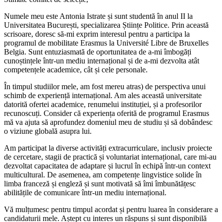
Numele meu este Antonia Istrate și sunt studentă în anul II la
Universitatea București, specializarea Științe Politice. Prin această
scrisoare, doresc să-mi exprim interesul pentru a participa la
programul de mobilitate Erasmus la Université Libre de Bruxelles
Belgia. Sunt entuziasmată de oportunitatea de a-mi îmbogăți
cunoștințele într-un mediu internațional și de a-mi dezvolta atât
competențele academice, cât și cele personale.
În timpul studiilor mele, am fost mereu atras) de perspectiva unui
schimb de experiență internațional. Am ales această universitate
datorită ofertei academice, renumelui instituției, și a profesorilor
recunoscuți. Consider că experiența oferită de programul Erasmus
mă va ajuta să aprofundez domeniul meu de studiu și să dobândesc
o viziune globală asupra lui.
Am participat la diverse activități extracurriculare, inclusiv proiecte
de cercetare, stagii de practică și voluntariat internațional, care mi-au
dezvoltat capacitatea de adaptare și lucrul în echipă într-un context
multicultural. De asemenea, am competențe lingvistice solide în
limba franceză și engleză și sunt motivată să îmi îmbunătățesc
abilitățile de comunicare într-un mediu internațional.
Vă mulțumesc pentru timpul acordat și pentru luarea în considerare a
candidaturii mele. Aștept cu interes un răspuns și sunt disponibilă