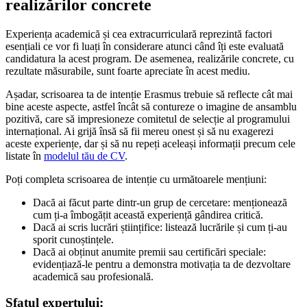
realizărilor concrete
Experiența academică și cea extracurriculară reprezintă factori
esențiali ce vor fi luați în considerare atunci când îți este evaluată
candidatura la acest program. De asemenea, realizările concrete, cu
rezultate măsurabile, sunt foarte apreciate în acest mediu.
Așadar, scrisoarea ta de intenție Erasmus trebuie să reflecte cât mai
bine aceste aspecte, astfel încât să contureze o imagine de ansamblu
pozitivă, care să impresioneze comitetul de selecție al programului
internațional. Ai grijă însă să fii mereu onest și să nu exagerezi
aceste experiențe, dar și să nu repeți aceleași informații precum cele
listate în
modelul tău de CV
.
Poți completa scrisoarea de intenție cu următoarele mențiuni:
Dacă ai făcut parte dintr-un grup de cercetare: menționează
cum ți-a îmbogățit această experiență gândirea critică.
Dacă ai scris lucrări științifice: listează lucrările și cum ți-au
sporit cunoștințele.
Dacă ai obținut anumite premii sau certificări speciale:
evidențiază-le pentru a demonstra motivația ta de dezvoltare
academică sau profesională.
Sfatul expertului: