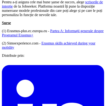
Pentru a-ți asigura cele mai bune șanse de succes, alege
scrisorile de
intenție
de la Jobseeker. Platforma noastră îți pune la dispoziție
numeroase modele profesionale din care poți alege și pe care le poți
personaliza în funcție de nevoile tale.
Surse
(1) Erasmus-plus.ec.europa.eu -
Partea A: Informații generale despre
Programul Erasmus+
(2) Simoexperience.com -
Erasmus skills achieved during your
mobility
Distribuie prin: