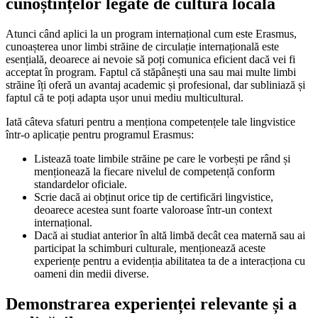
cunoștințelor legate de cultura locală
Atunci când aplici la un program internațional cum este Erasmus,
cunoașterea unor limbi străine de circulație internațională este
esențială, deoarece ai nevoie să poți comunica eficient dacă vei fi
acceptat în program. Faptul că stăpânești una sau mai multe limbi
străine îți oferă un avantaj academic și profesional, dar subliniază și
faptul că te poți adapta ușor unui mediu multicultural.
Iată câteva sfaturi pentru a menționa competențele tale lingvistice
într-o aplicație pentru programul Erasmus:
Listează toate limbile străine pe care le vorbești pe rând și
menționează la fiecare nivelul de competență conform
standardelor oficiale.
Scrie dacă ai obținut orice tip de certificări lingvistice,
deoarece acestea sunt foarte valoroase într-un context
internațional.
Dacă ai studiat anterior în altă limbă decât cea maternă sau ai
participat la schimburi culturale, menționează aceste
experiențe pentru a evidenția abilitatea ta de a interacționa cu
oameni din medii diverse.
Demonstrarea experienței relevante și a