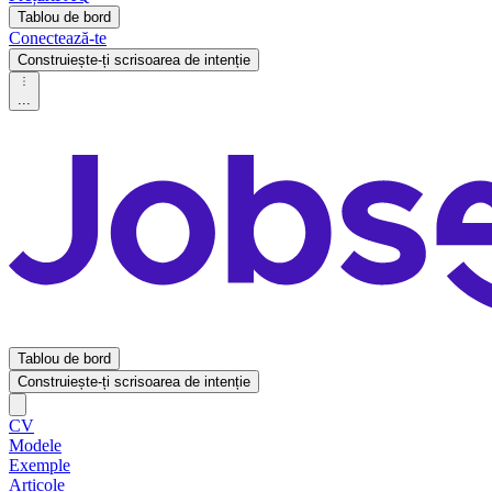
Tablou de bord
Conectează-te
Construiește-ți scrisoarea de intenție
...
Tablou de bord
Construiește-ți scrisoarea de intenție
CV
Modele
Exemple
Articole