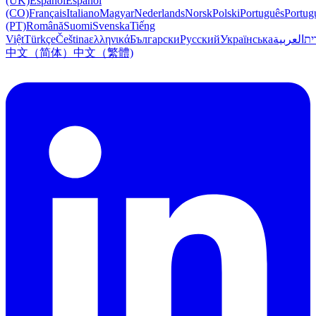
(UK)
Español
Español
(CO)
Français
Italiano
Magyar
Nederlands
Norsk
Polski
Português
Portug
(PT)
Română
Suomi
Svenska
Tiếng
Việt
Türkçe
Čeština
ελληνικά
Български
Русский
Українська
العربية
ִית
中文（简体）
中文（繁體)