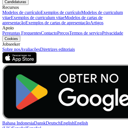
Candidaturas
Recursos
Modelos de currículo
Exemplos de currículo
Modelos de curriculum
vitae
Exemplos de curriculum vitae
Modelos de cartas de
apresentação
Exemplos de cartas de apresentação
Artigos
Apoio
Perguntas Frequentes
Contacto
Preços
Termos de serviço
Privacidade
Cookies
Jobseeker
Sobre nos
Avaliações
Diretrizes editoriais
Bahasa Indonesia
Dansk
Deutsch
English
English