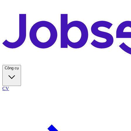
Công cụ
CV