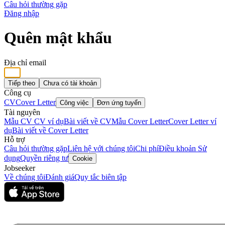
Câu hỏi thường gặp
Đăng nhập
Quên mật khẩu
Địa chỉ email
Tiếp theo
Chưa có tài khoản
Công cụ
CV
Cover Letter
Công việc
Đơn ứng tuyển
Tài nguyên
Mẫu CV
CV ví dụ
Bài viết về CV
Mẫu Cover Letter
Cover Letter ví
dụ
Bài viết về Cover Letter
Hỗ trợ
Câu hỏi thường gặp
Liên hệ với chúng tôi
Chi phí
Điều khoản Sử
dụng
Quyền riêng tư
Cookie
Jobseeker
Về chúng tôi
Đánh giá
Quy tắc biên tập