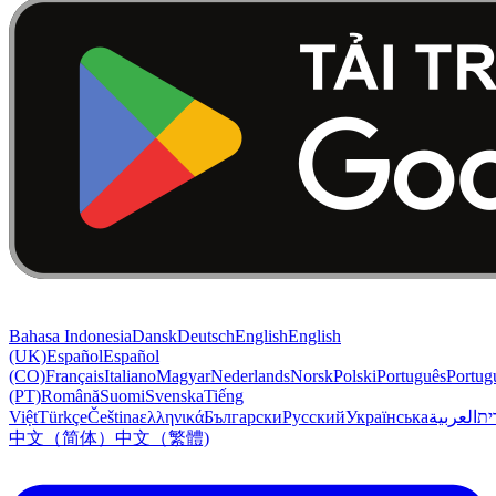
Bahasa Indonesia
Dansk
Deutsch
English
English
(UK)
Español
Español
(CO)
Français
Italiano
Magyar
Nederlands
Norsk
Polski
Português
Portug
(PT)
Română
Suomi
Svenska
Tiếng
Việt
Türkçe
Čeština
ελληνικά
Български
Русский
Українська
العربية
ִית
中文（简体）
中文（繁體)