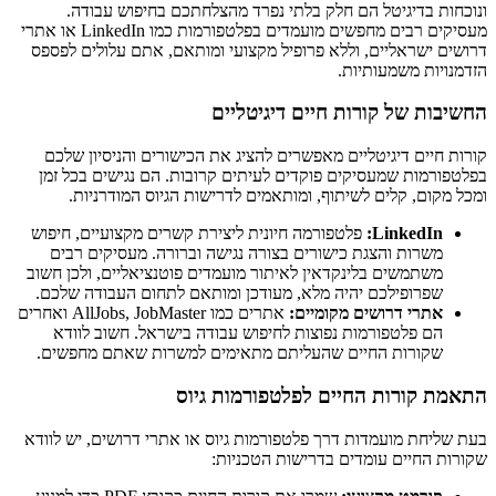
ונוכחות בדיגיטל הם חלק בלתי נפרד מהצלחתכם בחיפוש עבודה.
מעסיקים רבים מחפשים מועמדים בפלטפורמות כמו LinkedIn או אתרי
דרושים ישראליים, וללא פרופיל מקצועי ומותאם, אתם עלולים לפספס
הזדמנויות משמעותיות.
החשיבות של קורות חיים דיגיטליים
קורות חיים דיגיטליים מאפשרים להציג את הכישורים והניסיון שלכם
בפלטפורמות שמעסיקים פוקדים לעיתים קרובות. הם נגישים בכל זמן
ומכל מקום, קלים לשיתוף, ומותאמים לדרישות הגיוס המודרניות.
LinkedIn:
פלטפורמה חיונית ליצירת קשרים מקצועיים, חיפוש
משרות והצגת כישורים בצורה נגישה וברורה. מעסיקים רבים
משתמשים בלינקדאין לאיתור מועמדים פוטנציאליים, ולכן חשוב
שפרופילכם יהיה מלא, מעודכן ומותאם לתחום העבודה שלכם.
אתרי דרושים מקומיים:
אתרים כמו AllJobs, JobMaster ואחרים
הם פלטפורמות נפוצות לחיפוש עבודה בישראל. חשוב לוודא
שקורות החיים שהעליתם מתאימים למשרות שאתם מחפשים.
התאמת קורות החיים לפלטפורמות גיוס
בעת שליחת מועמדות דרך פלטפורמות גיוס או אתרי דרושים, יש לוודא
שקורות החיים עומדים בדרישות הטכניות: