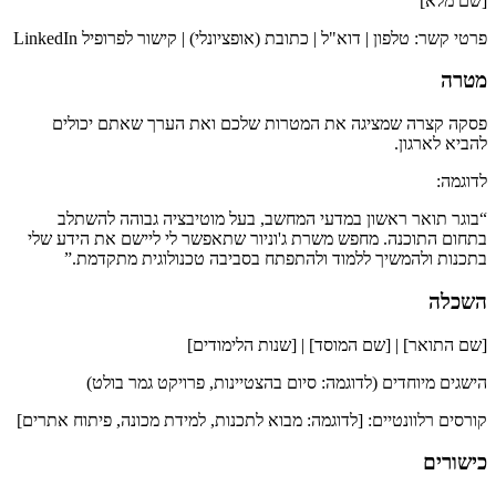
[שם מלא]
פרטי קשר: טלפון | דוא"ל | כתובת (אופציונלי) | קישור לפרופיל LinkedIn
מטרה
פסקה קצרה שמציגה את המטרות שלכם ואת הערך שאתם יכולים
להביא לארגון.
לדוגמה:
“בוגר תואר ראשון במדעי המחשב, בעל מוטיבציה גבוהה להשתלב
בתחום התוכנה. מחפש משרת ג'וניור שתאפשר לי ליישם את הידע שלי
בתכנות ולהמשיך ללמוד ולהתפתח בסביבה טכנולוגית מתקדמת.”
השכלה
[שם התואר] | [שם המוסד] | [שנות הלימודים]
הישגים מיוחדים (לדוגמה: סיום בהצטיינות, פרויקט גמר בולט)
קורסים רלוונטיים: [לדוגמה: מבוא לתכנות, למידת מכונה, פיתוח אתרים]
כישורים