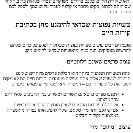
ודאו שקורות החיים שלכם ברורים, ממוקדים ונטולי שגיאות כתיב. לאחר
שסיימתם לכתוב, בקשו מחבר או קולגה לעבור על המסמך ולספק לכם
פידבק חיצוני.
טעויות נפוצות שכדאי להימנע מהן בכתיבת
קורות חיים
מועמדים רבים עושים טעויות נפוצות שעלולות לפגוע בסיכויים שלהם
להרשים מעסיקים. הנה כמה מהטעויות שכדאי להימנע מהן:
עומס פרטים שאינם רלוונטיים
אחת הטעויות הנפוצות ביותר היא הכללת פרטים מיותרים שאינם
תורמים למשרה שאליה אתם מגישים מועמדות. קורות חיים הם לא מקום
לספר את כל סיפור חייכם – המטרה היא לספק מידע ממוקד ומעניין.
הימנעו מפרטים שאינם קשורים למשרה, כמו תחביבים שאין להם
ערך מקצועי.
אל תכללו עבודות מזדמנות שאינן מוסיפות ערך או רלוונטיות.
אם יש לכם יותר מדי טקסט, שקלו להציג אותו בצורה מתומצתת
באמצעות נקודות תבליט.
עיצוב "מוגזם" מדי