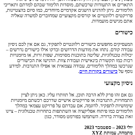
התארים או התעודות שרכשתם, מוסדות הלימוד שבהם למדתם ותאריכי
הלימודים. ניתן להדגיש הישגים אקדמיים מיוחדים, כמו סיום בהצטיינות,
פרויקטים רלוונטיים או קורסים מקצועיים שמחוברים למשרה שאליה
אתם מגישים מועמדות.
כישורים
המעסיקים מחפשים כישורים רלוונטיים לתפקיד, גם אם אין לכם ניסיון
עבודה קודם. נתחו את מודעות הדרושים ובדקו אילו כישורים נדרשים –
יכולות טכנולוגיות, שליטה בתוכנות מסוימות, שפות זרות, או מיומנויות
רכות כמו תקשורת בינאישית ועבודת צוות. הדגישו את הכישורים
שנרכשו במהלך הלימודים, עבודה עצמאית או אפילו התנדבות. למידע
נוסף על
כישורים בקורות חיים
.
ניסיון מקצועי
גם אם זהו פרק ללא הרבה תוכן, אל תוותרו עליו. כאן ניתן לציין
התמחויות, התנדבות או פרויקטים אישיים שדרכם רכשתם מיומנויות
שימושיות לתפקיד. לדוגמה, אם עבדתם על פרויקט עצמאי במהלך
הלימודים כמו פיתוח אפליקציה או השתתפות בתחרות טכנולוגית – ציינו
זאת בצורה ברורה. השתמשו בפורמט מסודר, כגון:
יולי 2023 – ספטמבר 2023
מתמחה, עמותת XYZ