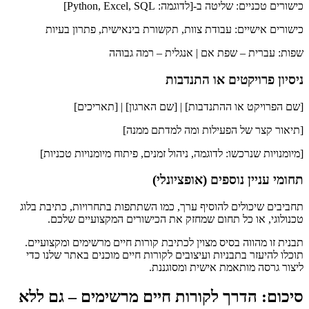
כישורים טכניים: שליטה ב-[לדוגמה: Python, Excel, SQL]
כישורים אישיים: עבודת צוות, תקשורת בינאישית, פתרון בעיות
שפות: עברית – שפת אם | אנגלית – רמה גבוהה
ניסיון פרויקטים או התנדבות
[שם הפרויקט או ההתנדבות] | [שם הארגון] | [תאריכים]
[תיאור קצר של הפעילות ומה למדתם ממנה]
[מיומנויות שנרכשו: לדוגמה, ניהול זמנים, פיתוח מיומנויות טכניות]
תחומי עניין נוספים (אופציונלי)
תחביבים שיכולים להוסיף ערך, כמו השתתפות בתחרויות, כתיבת בלוג
טכנולוגי, או כל תחום שמחזק את הכישורים המקצועיים שלכם.
תבנית זו מהווה בסיס מצוין לכתיבת קורות חיים מרשימים ומקצועיים.
תוכלו להיעזר בתבניות ועיצובים לקורות חיים מוכנים באתר שלנו כדי
ליצור גרסה מותאמת אישית ומסוגננת.
סיכום: הדרך לקורות חיים מרשימים – גם ללא