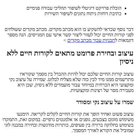
הובלת פרויקט דיגיטלי לשיפור תהליכי עבודה פנימיים
כתיבת דוחות ניתוח נתונים לשיפור השירות
דבר נוסף שכדאי להשקיע בו הוא מכתב מקדים. מכתב מקדים ששולחים
לפני קורות החיים יכול לעזור ליצור קשר אישי עם המגייסים. הנה מספר
דוגמאות ל
תבניות עבור מכתב מקדים
>
עיצוב ובחירת פרומט מתאים לקורות חיים ללא
ניסיון
עיצוב קורות החיים שלכם יכול להיות ההבדל בין מסמך שקוראיו
מתרשמים ממנו מיד לבין כזה שלא מצליח לבלוט. שמירה על עיצוב נקי
ומקצועי היא הכרחית במיוחד עבור מועמדים ללא ניסיון, שכן היא
מעבירה מסר של רצינות ומקצועיות.
שמרו על עיצוב נקי ומסודר
עיצוב פשוט ואחיד הופך את קורות החיים לקלים לקריאה. הימנעו
משימוש מוגזם בצבעים, גופנים או אלמנטים גרפיים. במקום זאת, התמקדו
בשימוש בחלוקה ברורה בין סעיפים, כותרות מודגשות ובחירה במבנה לוגי
שמוביל את הקורא לאורך המסמך.