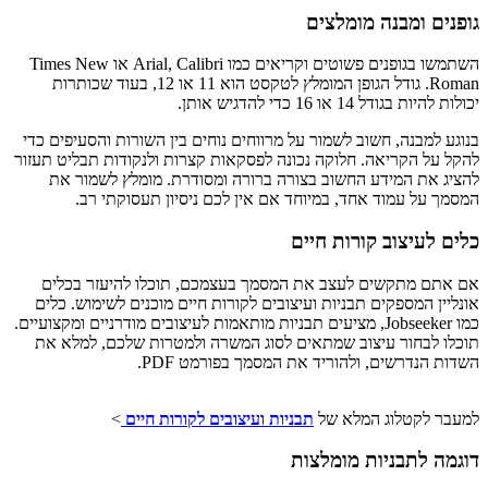
גופנים ומבנה מומלצים
השתמשו בגופנים פשוטים וקריאים כמו Arial, Calibri או Times New
Roman. גודל הגופן המומלץ לטקסט הוא 11 או 12, בעוד שכותרות
יכולות להיות בגודל 14 או 16 כדי להדגיש אותן.
בנוגע למבנה, חשוב לשמור על מרווחים נוחים בין השורות והסעיפים כדי
להקל על הקריאה. חלוקה נכונה לפסקאות קצרות ולנקודות תבליט תעזור
להציג את המידע החשוב בצורה ברורה ומסודרת. מומלץ לשמור את
המסמך על עמוד אחד, במיוחד אם אין לכם ניסיון תעסוקתי רב.
כלים לעיצוב קורות חיים
אם אתם מתקשים לעצב את המסמך בעצמכם, תוכלו להיעזר בכלים
אונליין המספקים תבניות ועיצובים לקורות חיים מוכנים לשימוש. כלים
כמו Jobseeker, מציעים תבניות מותאמות לעיצובים מודרניים ומקצועיים.
תוכלו לבחור עיצוב שמתאים לסוג המשרה ולמטרות שלכם, למלא את
השדות הנדרשים, ולהוריד את המסמך בפורמט PDF.
למעבר לקטלוג המלא של
תבניות ועיצובים לקורות חיים
>
דוגמה לתבניות מומלצות