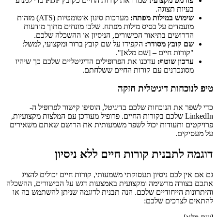
פורמט מקצועי:
שמרו את קורות החיים כקובץ PDF כדי למנוע
בעיות תצוגה.
שימוש במילות מפתח:
מערכות סינון אוטומטיות (ATS) מזהות
מועמדים על בסיס מילות מפתח. שלבו מונחים מתוך מודעות
הדרושים בתיאור הכישורים, הניסיון או ההשכלה שלכם.
שם קובץ מסודר:
הקפידו על שם קובץ ברור ומקצועי, למשל:
"קורות חיים – [שם מלא]".
עדכון שוטף:
עדכנו את הפרופילים הדיגיטליים שלכם כך שיהיו
מסונכרנים עם קורות החיים ששלחתם.
טיפ לנוכחות דיגיטלית חזקה
כדי לשפר את הנוכחות שלכם בדיגיטל, הוסיפו קישור לפרופיל ה-
LinkedIn שלכם בקורות החיים. פרופיל מעודכן עם המלצות מקצועיות,
פרויקטים ותעודות יכול לשפר משמעותית את הרושם שאתם משאירים
על מעסיקים.
דוגמה לתבנית קורות חיים ללא ניסיון
גם אם אין לכם ניסיון תעסוקתי משמעותי, קורות חיים יכולים להציג
אתכם בצורה מרשימה ומקצועית באמצעות דגש על הכישורים, ההשכלה
והיתרונות הייחודיים שלכם. הנה תבנית לדוגמה שניתן להשתמש בה או
להתאים לצרכים שלכם: