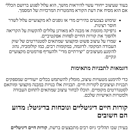
בעוד שעיצוב ייחודי עשוי להיראות מושך, הוא עלול לפגוע ברושם הכללי
אם הוא מסיח את דעת הקורא מהמטרות המרכזיות של המסמך.
שימוש בצבעים בהירים מדי או גופנים לא מקצועיים עלול לשדר
חוסר רצינות.
גרפיקה מוגזמת או מבנה לא מאורגן עלולים להקשות על הקריאה
ולהפוך את קורות החיים לפחות אפקטיביים.
שמרו על עיצוב פשוט ומקצועי שמתאים לסטנדרטים של שוק
העבודה המקומי. לדוגמה, במקומות רבים, כמו קולומביה, נהוג
להימנע מעיצובים "יצירתיים מדי" ולהעדיף פורמטים מקצועיים
ונקיים.
דוגמאות לתבניות מתאימות
כדי להימנע מטעויות עיצוב, מומלץ להשתמש בכלים ייעודיים שמספקים
תבניות ועיצובים לקורות חיים. תבניות אלו בנויות במבנה מקצועי ומותאם
לסטנדרטים מקומיים. תוכלו לבחור עיצוב שמתאים לתחום העבודה
ולמטרות האישיות שלכם.
קורות חיים דיגיטליים ונוכחות בדיגיטל: מדוע
הם חשובים
בעידן שבו תהליכי גיוס רבים מתבצעים ברשת,
קורות חיים דיגיטליים