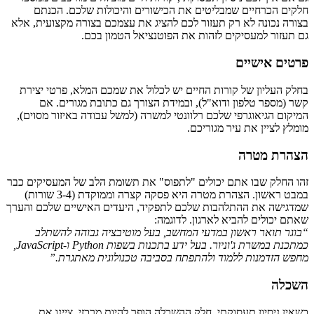
חלקים הכרחיים שמבליטים את הכישורים והיכולות שלכם. הכנתם
בצורה נכונה לא רק תעזור לכם להציג את עצמכם בצורה מקצועית, אלא
גם תעזור למעסיקים לזהות את הפוטנציאל הטמון בכם.
פרטים אישיים
בחלק העליון של קורות החיים יש לכלול את שמכם המלא, פרטי יצירת
קשר (מספר טלפון ודוא"ל), ובמידת הצורך גם כתובת מגורים. אם
המיקום הגיאוגרפי שלכם רלוונטי למשרה (למשל עבודה באיזור מסוים),
מומלץ לציין את עיר מגוריכם.
הצהרת מטרה
זהו החלק שבו אתם יכולים "לתפוס" את תשומת הלב של המעסיקים כבר
במבט ראשון. הצהרת מטרה היא פסקה קצרה וממוקדת (3-4 שורות)
שמדגישה את ההתלהבות שלכם לתפקיד, היעדים האישיים שלכם והערך
שאתם יכולים להביא לארגון. לדוגמה:
“בוגר תואר ראשון במדעי המחשב, בעל מוטיבציה גבוהה להשתלב
כמתכנת במשרת ג'וניור. בעל ידע בתכנות בשפות Python ו-JavaScript,
מחפש הזדמנות ללמוד ולהתפתח בסביבה טכנולוגית מאתגרת.”
השכלה
כשאין ניסיון תעסוקתי, חלק ההשכלה הופך להיות מרכזי. ציינו את