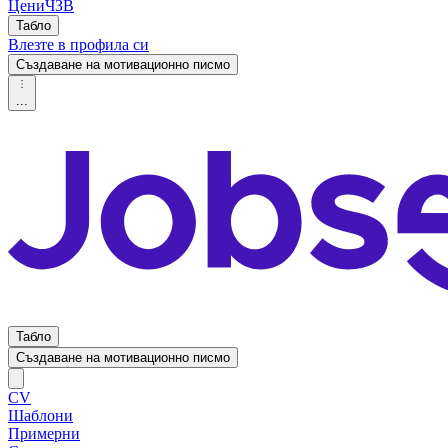
Цени
ЧЗВ
Табло
Влезте в профила си
Създаване на мотивационно писмо
...
Табло
Създаване на мотивационно писмо
CV
Шаблони
Примерни