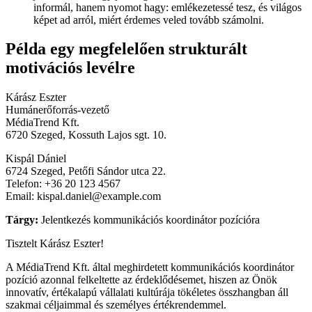
informál, hanem nyomot hagy: emlékezetessé tesz, és világos
képet ad arról, miért érdemes veled tovább számolni.
Példa egy megfelelően strukturált
motivációs levélre
​​Kárász Eszter
Humánerőforrás-vezető
MédiaTrend Kft.
6720 Szeged, Kossuth Lajos sgt. 10.
Kispál Dániel
6724 Szeged, Petőfi Sándor utca 22.
Telefon: +36 20 123 4567
Email: kispal.daniel@example.com
Tárgy:
Jelentkezés kommunikációs koordinátor pozícióra
Tisztelt Kárász Eszter!
A MédiaTrend Kft. által meghirdetett kommunikációs koordinátor
pozíció azonnal felkeltette az érdeklődésemet, hiszen az Önök
innovatív, értékalapú vállalati kultúrája tökéletes összhangban áll
szakmai céljaimmal és személyes értékrendemmel.