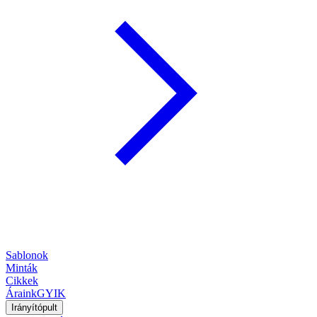
Sablonok
Minták
Cikkek
Áraink
GYIK
Irányítópult