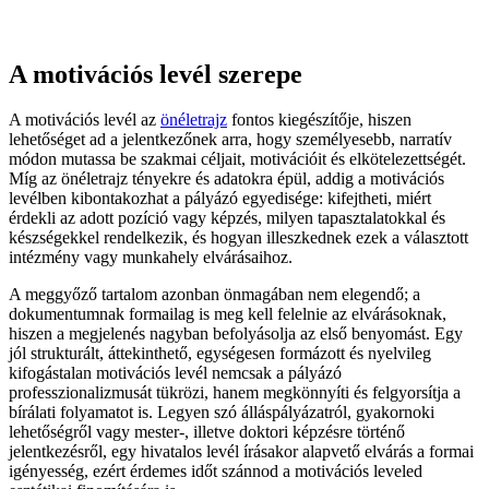
A motivációs levél szerepe
A motivációs levél az
önéletrajz
fontos kiegészítője, hiszen
lehetőséget ad a jelentkezőnek arra, hogy személyesebb, narratív
módon mutassa be szakmai céljait, motivációit és elkötelezettségét.
Míg az önéletrajz tényekre és adatokra épül, addig a motivációs
levélben kibontakozhat a pályázó egyedisége: kifejtheti, miért
érdekli az adott pozíció vagy képzés, milyen tapasztalatokkal és
készségekkel rendelkezik, és hogyan illeszkednek ezek a választott
intézmény vagy munkahely elvárásaihoz.
A meggyőző tartalom azonban önmagában nem elegendő; a
dokumentumnak formailag is meg kell felelnie az elvárásoknak,
hiszen a megjelenés nagyban befolyásolja az első benyomást. Egy
jól strukturált, áttekinthető, egységesen formázott és nyelvileg
kifogástalan motivációs levél nemcsak a pályázó
professzionalizmusát tükrözi, hanem megkönnyíti és felgyorsítja a
bírálati folyamatot is. Legyen szó álláspályázatról, gyakornoki
lehetőségről vagy mester-, illetve doktori képzésre történő
jelentkezésről, egy hivatalos levél írásakor alapvető elvárás a formai
igényesség, ezért érdemes időt szánnod a motivációs leveled