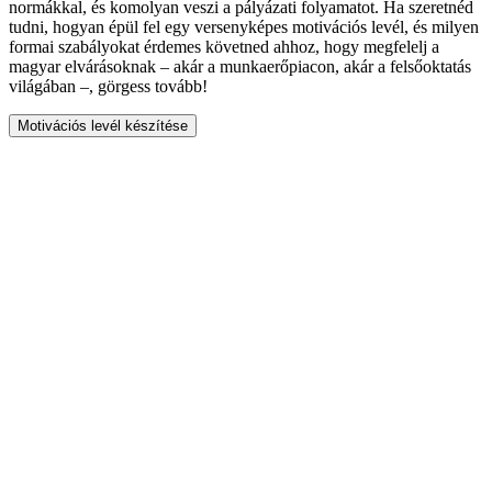
normákkal, és komolyan veszi a pályázati folyamatot. Ha szeretnéd
tudni, hogyan épül fel egy versenyképes motivációs levél, és milyen
formai szabályokat érdemes követned ahhoz, hogy megfelelj a
magyar elvárásoknak – akár a munkaerőpiacon, akár a felsőoktatás
világában –, görgess tovább!
Motivációs levél készítése