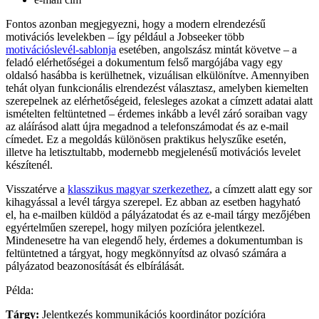
Fontos azonban megjegyezni, hogy a modern elrendezésű
motivációs levelekben – így például a Jobseeker több
motivációslevél-sablonja
esetében, angolszász mintát követve – a
feladó elérhetőségei a dokumentum felső margójába vagy egy
oldalsó hasábba is kerülhetnek, vizuálisan elkülönítve. Amennyiben
tehát olyan funkcionális elrendezést választasz, amelyben kiemelten
szerepelnek az elérhetőségeid, felesleges azokat a címzett adatai alatt
ismételten feltüntetned – érdemes inkább a levél záró soraiban vagy
az aláírásod alatt újra megadnod a telefonszámodat és az e-mail
címedet. Ez a megoldás különösen praktikus helyszűke esetén,
illetve ha letisztultabb, modernebb megjelenésű motivációs levelet
készítenél.
Visszatérve a
klasszikus magyar szerkezethez
, a címzett alatt egy sor
kihagyással a levél tárgya szerepel. Ez abban az esetben hagyható
el, ha e-mailben küldöd a pályázatodat és az e-mail tárgy mezőjében
egyértelműen szerepel, hogy milyen pozícióra jelentkezel.
Mindenesetre ha van elegendő hely, érdemes a dokumentumban is
feltüntetned a tárgyat, hogy megkönnyítsd az olvasó számára a
pályázatod beazonosítását és elbírálását.
Példa:
Tárgy:
Jelentkezés kommunikációs koordinátor pozícióra