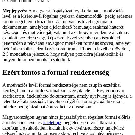
esztétikai finomítására is.
Megjegyzés:
A magyar álláspályázati gyakorlatban a motivációs
levél és a kísérőlevél fogalma gyakran összemosódik, pedig érdemes
különbséget tenni közöttük. A motivációs levél egy önálló
dokumentum, amelyben a jelentkező bemutatja szakmai hátterét,
készségeit és motivációját, valamint azt, hogy miért lenne alkalmas
az adott pozícióra vagy képzésre. Ezzel szemben a kísérőlevél
jellemzően a pályázati anyaghoz mellékelt formális szöveg, amelyet
például e-mailes jelentkezés során írunk. Ebben a levélben röviden,
2-3 mondatban jelezzük, hogy milyen pozícióra jelentkezünk és
milyen dokumentumokat csatoltunk.
Ezért fontos a formai rendezettség
A motivációs levél formai rendezettsége nem csupán esztétikai
kérdés, hanem a professzionalizmus egyik jele is. Egy gondosan
szerkesztett, áttekinthető dokumentum, amely nyelvileg is igényes, a
jelentkező alaposságát, figyelmességét és komolyságát tükrözi –
mindez pedig bizalmat ébreszthet az olvasóban.
Magyarországon ugyan nincs jogszabályban rögzített formai előírás
a motivációs levél és
önéletrajz
megjelenésére vonatkozóan,
azonban a gyakorlatban kialakult egy elvárásrendszer, amelyhez
célszerű igazodni, különösen akkor, ha hivatalos intézménynek,