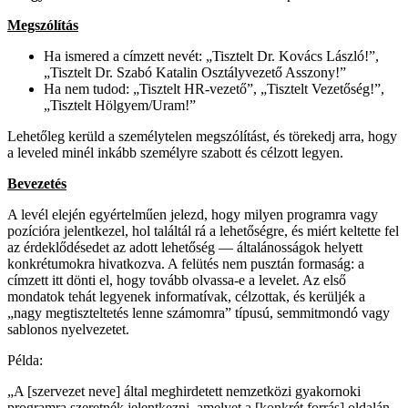
Megszólítás
Ha ismered a címzett nevét: „Tisztelt Dr. Kovács László!”,
„Tisztelt Dr. Szabó Katalin Osztályvezető Asszony!”
Ha nem tudod: „Tisztelt HR-vezető”, „Tisztelt Vezetőség!”,
„Tisztelt Hölgyem/Uram!”
Lehetőleg kerüld a személytelen megszólítást, és törekedj arra, hogy
a leveled minél inkább személyre szabott és célzott legyen.
Bevezetés
A levél elején egyértelműen jelezd, hogy milyen programra vagy
pozícióra jelentkezel, hol találtál rá a lehetőségre, és miért keltette fel
az érdeklődésedet az adott lehetőség — általánosságok helyett
konkrétumokra hivatkozva. A felütés nem pusztán formaság: a
címzett itt dönti el, hogy tovább olvassa-e a levelet. Az első
mondatok tehát legyenek informatívak, célzottak, és kerüljék a
„nagy megtiszteltetés lenne számomra” típusú, semmitmondó vagy
sablonos nyelvezetet.
Példa:
„A [szervezet neve] által meghirdetett nemzetközi gyakornoki
programra szeretnék jelentkezni, amelyet a [konkrét forrás] oldalán