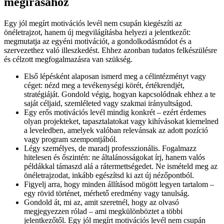
megírásához
Egy jól megírt motivációs levél nem csupán kiegészíti az
önéletrajzot, hanem új megvilágításba helyezi a jelentkezőt:
megmutatja az egyéni motivációt, a gondolkodásmódot és a
szervezethez való illeszkedést. Ehhez azonban tudatos felkészülésre
és célzott megfogalmazásra van szükség.
Első lépésként alaposan ismerd meg a célintézményt vagy
céget: nézd meg a tevékenységi körét, értékrendjét,
stratégiáját. Gondold végig, hogyan kapcsolódnak ehhez a te
saját céljaid, szemléleted vagy szakmai irányultságod.
Egy erős motivációs levél mindig konkrét – ezért érdemes
olyan projekteket, tapasztalatokat vagy kihívásokat kiemelned
a leveledben, amelyek valóban relevánsak az adott pozíció
vagy program szempontjából.
Légy személyes, de maradj professzionális. Fogalmazz
hitelesen és őszintén: ne általánosságokat írj, hanem valós
példákkal támaszd alá a rátermettségedet. Ne ismételd meg az
önéletrajzodat, inkább egészítsd ki azt új nézőpontból.
Figyelj arra, hogy minden állításod mögött legyen tartalom –
egy rövid történet, mérhető eredmény vagy tanulság.
Gondold át, mi az, amit szeretnél, hogy az olvasó
megjegyezzen rólad – ami megkülönböztet a többi
jelentkezőtől. Egy jól megírt motivációs levél nem csupán