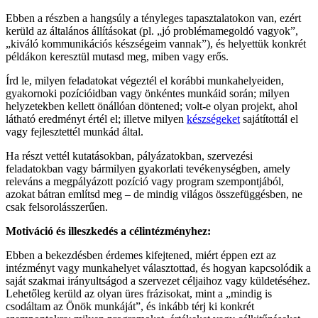
Ebben a részben a hangsúly a tényleges tapasztalatokon van, ezért
kerüld az általános állításokat (pl. „jó problémamegoldó vagyok”,
„kiváló kommunikációs készségeim vannak”), és helyettük konkrét
példákon keresztül mutasd meg, miben vagy erős.
Írd le, milyen feladatokat végeztél el korábbi munkahelyeiden,
gyakornoki pozícióidban vagy önkéntes munkáid során; milyen
helyzetekben kellett önállóan döntened; volt-e olyan projekt, ahol
látható eredményt értél el; illetve milyen
készségeket
sajátítottál el
vagy fejlesztettél munkád által.
Ha részt vettél kutatásokban, pályázatokban, szervezési
feladatokban vagy bármilyen gyakorlati tevékenységben, amely
releváns a megpályázott pozíció vagy program szempontjából,
azokat bátran említsd meg – de mindig világos összefüggésben, ne
csak felsorolásszerűen.
Motiváció és illeszkedés a célintézményhez:
Ebben a bekezdésben érdemes kifejtened, miért éppen ezt az
intézményt vagy munkahelyet választottad, és hogyan kapcsolódik a
saját szakmai irányultságod a szervezet céljaihoz vagy küldetéséhez.
Lehetőleg kerüld az olyan üres frázisokat, mint a „mindig is
csodáltam az Önök munkáját”, és inkább térj ki konkrét