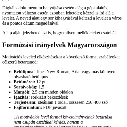
Digitális dokumentum benyújtása esetén elég a gépi aláírás,
nyomtatott változat esetén azonban lehetőleg kézzel is írd alá a
levelet. A neved alatt egy sor kihagyásával keltezd a levelet a város
és a pontos dátum megadásával.
A lap alján jelezheted azt is, hogy milyen mellékleteket csatoltál.
Formázási irányelvek Magyarországon
Motivációs leveled elkészítésekor a következő formai szabályokat
célszerű betartanod:
Betűtípus:
Times New Roman, Arial vagy más könnyen
olvasható betűtípus
Betűméret:
12 pt
Sortávolság:
1,5
Margók:
2,5 cm minden oldalon
Igazítás:
sorkizárt bekezdések
Terjedelem:
ideálisan 1 oldal, összesen 250-400 szó
Fájlformátum:
PDF javasolt
„A motivációs levél formai követelményeinek betartása
nem csupán esztétikai kérdés, hanem a