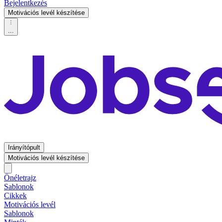
Bejelentkezés
Motivációs levél készítése
...
Irányítópult
Motivációs levél készítése
Önéletrajz
Sablonok
Cikkek
Motivációs levél
Sablonok