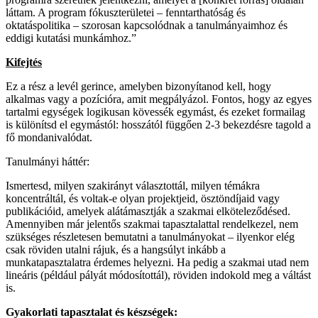
láttam. A program fókuszterületei – fenntarthatóság és
oktatáspolitika – szorosan kapcsolódnak a tanulmányaimhoz és
eddigi kutatási munkámhoz.”
Kifejtés
Ez a rész a levél gerince, amelyben bizonyítanod kell, hogy
alkalmas vagy a pozícióra, amit megpályázol. Fontos, hogy az egyes
tartalmi egységek logikusan kövessék egymást, és ezeket formailag
is különítsd el egymástól: hosszától függően 2-3 bekezdésre tagold a
fő mondanivalódat.
Tanulmányi háttér:
Ismertesd, milyen szakirányt választottál, milyen témákra
koncentráltál, és voltak-e olyan projektjeid, ösztöndíjaid vagy
publikációid, amelyek alátámasztják a szakmai elköteleződésed.
Amennyiben már jelentős szakmai tapasztalattal rendelkezel, nem
szükséges részletesen bemutatni a tanulmányokat – ilyenkor elég
csak röviden utalni rájuk, és a hangsúlyt inkább a
munkatapasztalatra érdemes helyezni. Ha pedig a szakmai utad nem
lineáris (például pályát módosítottál), röviden indokold meg a váltást
is.
Gyakorlati tapasztalat és készségek: