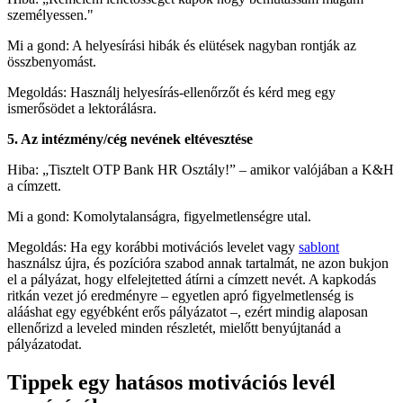
személyessen."
Mi a gond: A helyesírási hibák és elütések nagyban rontják az
összbenyomást.
Megoldás: Használj helyesírás-ellenőrzőt és kérd meg egy
ismerősödet a lektorálásra.
5. Az intézmény/cég nevének eltévesztése
Hiba: „Tisztelt OTP Bank HR Osztály!” – amikor valójában a K&H
a címzett.
Mi a gond: Komolytalanságra, figyelmetlenségre utal.
Megoldás: Ha egy korábbi motivációs levelet vagy
sablont
használsz újra, és pozícióra szabod annak tartalmát, ne azon bukjon
el a pályázat, hogy elfelejtetted átírni a címzett nevét. A kapkodás
ritkán vezet jó eredményre – egyetlen apró figyelmetlenség is
alááshat egy egyébként erős pályázatot –, ezért mindig alaposan
ellenőrizd a leveled minden részletét, mielőtt benyújtanád a
pályázatodat.
Tippek egy hatásos motivációs levél