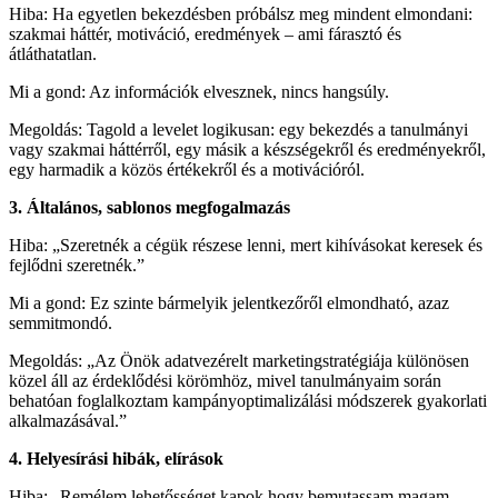
Hiba: Ha egyetlen bekezdésben próbálsz meg mindent elmondani:
szakmai háttér, motiváció, eredmények – ami fárasztó és
átláthatatlan.
Mi a gond: Az információk elvesznek, nincs hangsúly.
Megoldás: Tagold a levelet logikusan: egy bekezdés a tanulmányi
vagy szakmai háttérről, egy másik a készségekről és eredményekről,
egy harmadik a közös értékekről és a motivációról.
3. Általános, sablonos megfogalmazás
Hiba: „Szeretnék a cégük részese lenni, mert kihívásokat keresek és
fejlődni szeretnék.”
Mi a gond: Ez szinte bármelyik jelentkezőről elmondható, azaz
semmitmondó.
Megoldás: „Az Önök adatvezérelt marketingstratégiája különösen
közel áll az érdeklődési körömhöz, mivel tanulmányaim során
behatóan foglalkoztam kampányoptimalizálási módszerek gyakorlati
alkalmazásával.”
4. Helyesírási hibák, elírások
Hiba: „Remélem lehetősséget kapok hogy bemutassam magam