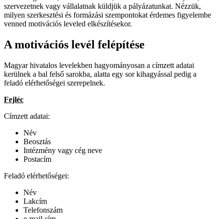
szervezetnek vagy vállalatnak küldjük a pályázatunkat. Nézzük,
milyen szerkesztési és formázási szempontokat érdemes figyelembe
venned motivációs leveled elkészítésekor.
A motivációs levél felépítése
Magyar hivatalos levelekben hagyományosan a címzett adatai
kerülnek a bal felső sarokba, alatta egy sor kihagyással pedig a
feladó elérhetőségei szerepelnek.
Fejléc
Címzett adatai:
Név
Beosztás
Intézmény vagy cég neve
Postacím
Feladó elérhetőségei:
Név
Lakcím
Telefonszám
e-mail cím