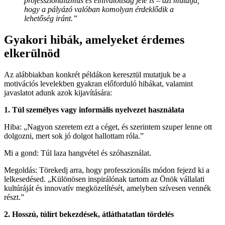
professzionalizmus és elhivatottság jele is – azt mutatja,
hogy a pályázó valóban komolyan érdeklődik a
lehetőség iránt.”
Gyakori hibák, amelyeket érdemes
elkerülnöd
Az alábbiakban konkrét példákon keresztül mutatjuk be a
motivációs levelekben gyakran előforduló hibákat, valamint
javaslatot adunk azok kijavítására:
1. Túl személyes vagy informális nyelvezet használata
Hiba: „Nagyon szeretem ezt a céget, és szerintem szuper lenne ott
dolgozni, mert sok jó dolgot hallottam róla.”
Mi a gond: Túl laza hangvétel és szóhasználat.
Megoldás: Törekedj arra, hogy professzionális módon fejezd ki a
lelkesedésed. „Különösen inspirálónak tartom az Önök vállalati
kultúráját és innovatív megközelítését, amelyben szívesen vennék
részt.”
2. Hosszú, túlírt bekezdések, átláthatatlan tördelés