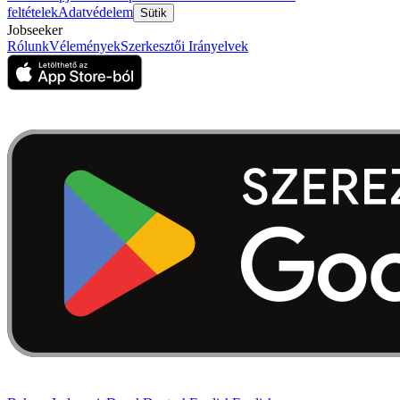
feltételek
Adatvédelem
Sütik
Jobseeker
Rólunk
Vélemények
Szerkesztői Irányelvek