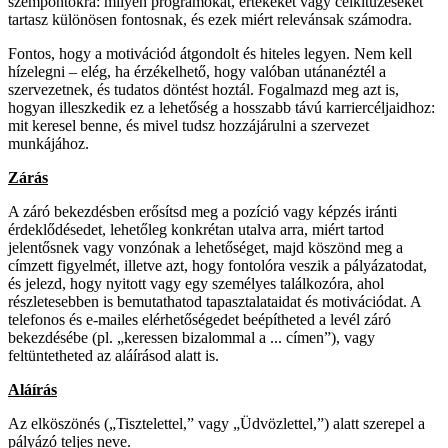
szempontokra: milyen programokat, értékeket vagy célkitűzéseket
tartasz különösen fontosnak, és ezek miért relevánsak számodra.
Fontos, hogy a motivációd átgondolt és hiteles legyen. Nem kell
hízelegni – elég, ha érzékelhető, hogy valóban utánanéztél a
szervezetnek, és tudatos döntést hoztál. Fogalmazd meg azt is,
hogyan illeszkedik ez a lehetőség a hosszabb távú karriercéljaidhoz:
mit keresel benne, és mivel tudsz hozzájárulni a szervezet
munkájához.
Zárás
A záró bekezdésben erősítsd meg a pozíció vagy képzés iránti
érdeklődésedet, lehetőleg konkrétan utalva arra, miért tartod
jelentősnek vagy vonzónak a lehetőséget, majd köszönd meg a
címzett figyelmét, illetve azt, hogy fontolóra veszik a pályázatodat,
és jelezd, hogy nyitott vagy egy személyes találkozóra, ahol
részletesebben is bemutathatod tapasztalataidat és motivációdat. A
telefonos és e-mailes elérhetőségedet beépítheted a levél záró
bekezdésébe (pl. „keressen bizalommal a ... címen”), vagy
feltüntetheted az aláírásod alatt is.
Aláírás
Az elköszönés („Tisztelettel,” vagy „Üdvözlettel,”) alatt szerepel a
pályázó teljes neve.