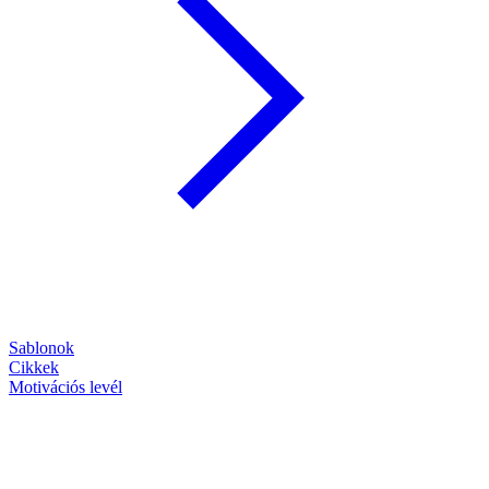
Sablonok
Cikkek
Motivációs levél