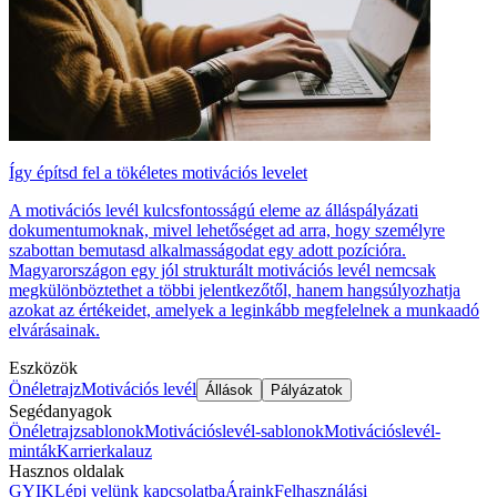
Így építsd fel a tökéletes motivációs levelet
A motivációs levél kulcsfontosságú eleme az álláspályázati
dokumentumoknak, mivel lehetőséget ad arra, hogy személyre
szabottan bemutasd alkalmasságodat egy adott pozícióra.
Magyarországon egy jól strukturált motivációs levél nemcsak
megkülönböztethet a többi jelentkezőtől, hanem hangsúlyozhatja
azokat az értékeidet, amelyek a leginkább megfelelnek a munkaadó
elvárásainak.
Eszközök
Önéletrajz
Motivációs levél
Állások
Pályázatok
Segédanyagok
Önéletrajzsablonok
Motivációslevél-sablonok
Motivációslevél-
minták
Karrierkalauz
Hasznos oldalak
GYIK
Lépj velünk kapcsolatba
Áraink
Felhasználási