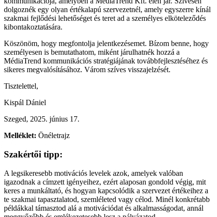
kommunikációja, amelyben a MédiaTrend Kft. élen jár. Szívesen
dolgoznék egy olyan értékalapú szervezetnél, amely egyszerre kínál
szakmai fejlődési lehetőséget és teret ad a személyes elköteleződés
kibontakoztatására.
Köszönöm, hogy megfontolja jelentkezésemet. Bízom benne, hogy
személyesen is bemutathatom, miként járulhatnék hozzá a
MédiaTrend kommunikációs stratégiájának továbbfejlesztéséhez és
sikeres megvalósításához. Várom szíves visszajelzését.
Tisztelettel,
Kispál Dániel
Szeged, 2025. június 17.
Melléklet:
Önéletrajz
Szakértői tipp:
A legsikeresebb motivációs levelek azok, amelyek valóban
igazodnak a címzett igényeihez, ezért alaposan gondold végig, mit
keres a munkáltató, és hogyan kapcsolódik a szervezet értékeihez a
te szakmai tapasztalatod, szemléleted vagy célod. Minél konkrétabb
példákkal támasztod alá a motivációdat és alkalmasságodat, annál
meggyőzőbb és emlékezetesebb lesz a pályázatod.