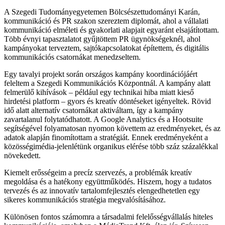
A Szegedi Tudományegyetemen Bölcsészettudományi Karán,
kommunikáció és PR szakon szereztem diplomát, ahol a vállalati
kommunikáció elméleti és gyakorlati alapjait egyaránt elsajátítottam.
Több évnyi tapasztalatot gyűjtöttem PR ügynökségeknél, ahol
kampányokat terveztem, sajtókapcsolatokat építettem, és digitális
kommunikációs csatornákat menedzseltem.
Egy tavalyi projekt során országos kampány koordinációjáért
feleltem a Szegedi Kommunikációs Központnál. A kampány alatt
felmerülő kihívások – például egy technikai hiba miatt kieső
hirdetési platform – gyors és kreatív döntéseket igényeltek. Rövid
idő alatt alternatív csatornákat aktiváltam, így a kampány
zavartalanul folytatódhatott. A Google Analytics és a Hootsuite
segítségével folyamatosan nyomon követtem az eredményeket, és az
adatok alapján finomítottam a stratégiát. Ennek eredményeként a
közösségimédia-jelenlétünk organikus elérése több száz százalékkal
növekedett.
Kiemelt erősségeim a precíz szervezés, a problémák kreatív
megoldása és a hatékony együttműködés. Hiszem, hogy a tudatos
tervezés és az innovatív tartalomfejlesztés elengedhetetlen egy
sikeres kommunikációs stratégia megvalósításához.
Különösen fontos számomra a társadalmi felelősségvállalás hiteles