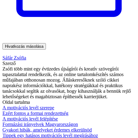
Hivatkozás másolása
Sáfár Zsófia
Szerző
Zsófi több mint egy évtizedes újságírói és kreatív szövegírói
tapasztalattal rendelkezik, és az online tartalomkészítés számos
műfajában otthonosan mozog. Álláskeresőknek szóló cikkei
naprakész információkkal, hatékony stratégiákkal és praktikus
tanácsokkal segítik az olvasókat, hogy kihasználják a bennük rejlő
lehetőségeket és magabiztosan építhessék karrierjüket.
Oldal tartalma
A motivációs levél szerepe
Ezért fontos a formai rendezettség
A motivációs levél felépítése
Formázási irányelvek Magyarországon
Gyakori hibák, amelyeket érdemes elkerülnöd
Tippek egy hatásos motivációs levél megírásához