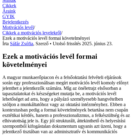
Minták
Cikkek
Áraink
GYIK
Bejelentkezés
Motivációs levél
/
Cikkek a motivációs levelekről
/
Ezek a motivációs levél formai követelményei
Írta
Sáfár Zsófia
,
Szerző
• Utolsó frissítés
2025. június 23.
Ezek a motivációs levél formai
követelményei
A magyar munkaerőpiacon és a felsőoktatási felvételi eljárások
során egy professzionálisan megírt motivációs levél komoly előnyt
jelenthet a jelentkezők számára. Míg az önéletrajz elsősorban a
tapasztalatokat és készségeket mutatja be, a motivációs levél
lehetőséget ad arra, hogy a pályázó személyesebb hangvételben
szóljon a munkáltatóhoz vagy az oktatási intézményhez. Ebben a
kontextusban pedig a formai követelmények betartása nem csupán
esztétikai kérdés, hanem a professzionalizmus, a felkészültség és az
elhivatottság jele is. Egy jól strukturált, áttekinthető és helyesírási
szempontból kifogástalan dokumentum ugyanis azt üzeni, hogy a
jelentkező tisztában van az adminisztratív és kommunikációs